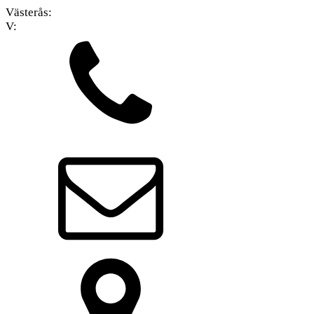
Västerås:
V: