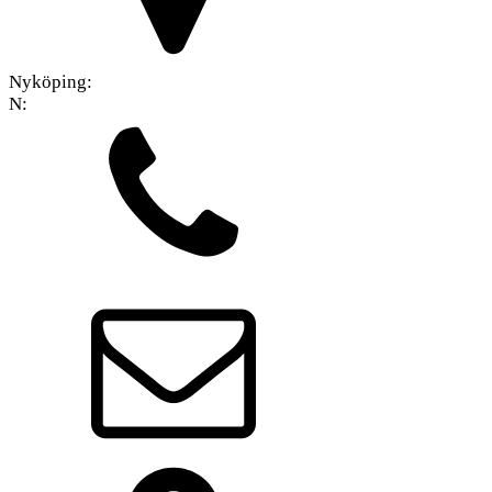
Nyköping:
N: