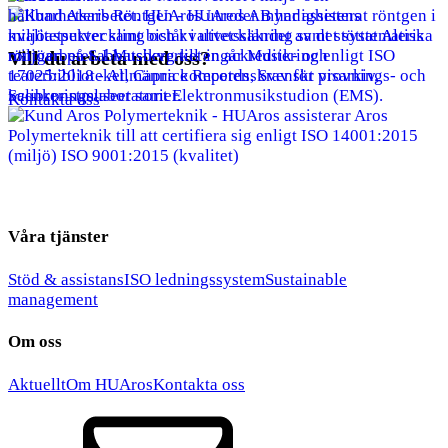
Vill du arbeta med oss?
Kontakta oss
Våra tjänster
Stöd & assistans
ISO ledningssystem
Sustainable
management
Om oss
Aktuellt
Om HUAros
Kontakta oss