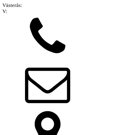
Västerås:
V: