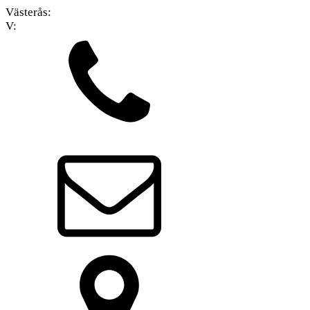
Västerås:
V: