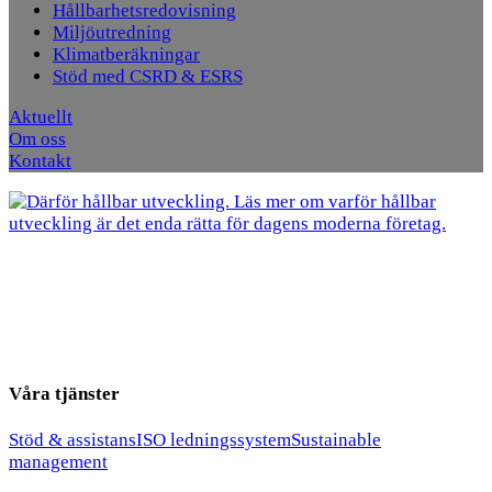
Hållbarhetsredovisning
Miljöutredning
Klimatberäkningar
Stöd med CSRD & ESRS
Aktuellt
Om oss
Kontakt
Våra tjänster
Stöd & assistans
ISO ledningssystem
Sustainable
management