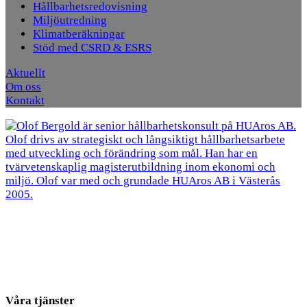
Hållbarhetsredovisning
Miljöutredning
Klimatberäkningar
Stöd med CSRD & ESRS
Aktuellt
Om oss
Kontakt
Våra tjänster