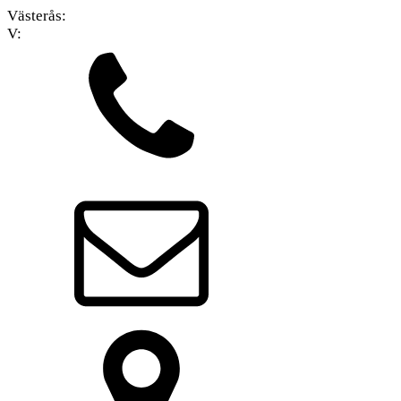
Västerås:
V: