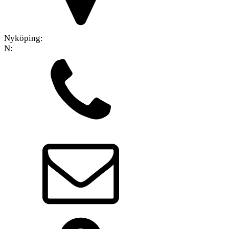
Nyköping:
N: