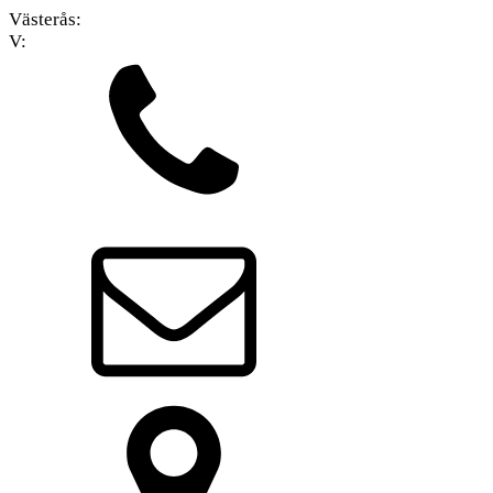
Västerås:
V: