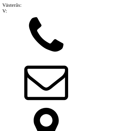
Västerås:
V: