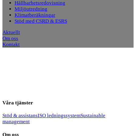
Hållbarhetsredovisning
Miljöutredning
Klimatberäkningar
Stöd med CSRD & ESRS
Aktuellt
Om oss
Kontakt
Våra tjänster
Stöd & assistans
ISO ledningssystem
Sustainable
management
Om oss