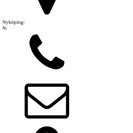
Nyköping:
N: