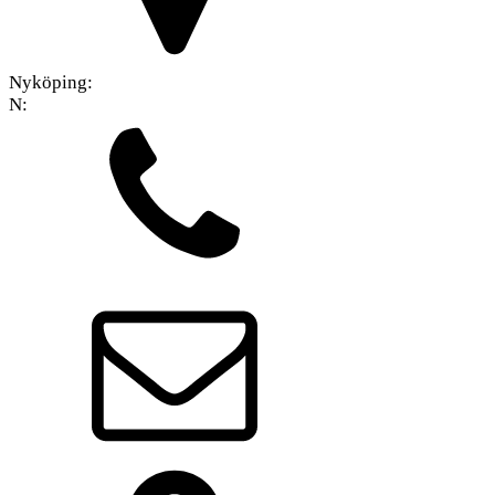
Nyköping:
N: