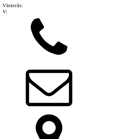
Västerås:
V: