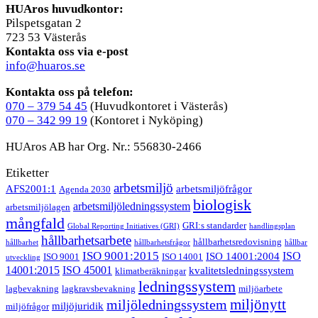
HUAros huvudkontor:
Pilspetsgatan 2
723 53 Västerås
Kontakta oss via e-post
info@huaros.se
Kontakta oss på telefon:
070 – 379 54 45
(Huvudkontoret i Västerås)
070 – 342 99 19
(Kontoret i Nyköping)
HUAros AB har Org. Nr.: 556830-2466
Etiketter
arbetsmiljö
AFS2001:1
arbetsmiljöfrågor
Agenda 2030
biologisk
arbetsmiljöledningssystem
arbetsmiljölagen
mångfald
GRI:s standarder
Global Reporting Initiatives (GRI)
handlingsplan
hållbarhetsarbete
hållbarhetsredovisning
hållbarhet
hållbarhetsfrågor
hållbar
ISO 9001:2015
ISO
ISO 14001:2004
ISO 9001
ISO 14001
utveckling
14001:2015
ISO 45001
kvalitetsledningssystem
klimatberäkningar
ledningssystem
lagbevakning
lagkravsbevakning
miljöarbete
miljönytt
miljöledningssystem
miljöjuridik
miljöfrågor