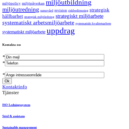
miljöutbildning
miljöpolicy
miljöpåverkan
miljöutredning
strategisk
revision
naturvård
riskbedömning
strategiskt miljöarbete
hållbarhet
strategisk miljöledning
systematiskt arbetsmiljöarbete
systematiskt kvalitetsarbete
uppdrag
systematiskt miljöarbete
Kontakta oss
*
*
*
Kontaktinfo
Tjänster
ISO Ledningssystem
Stöd & assistans
Sustainable management