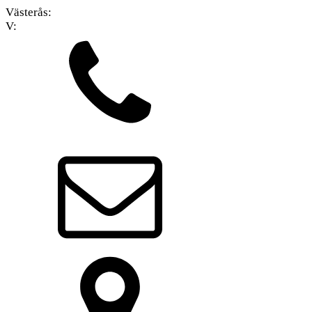
Västerås:
V: