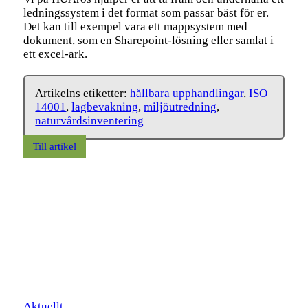
ledningssystem i det format som passar bäst för er.
Det kan till exempel vara ett mappsystem med
dokument, som en Sharepoint-lösning eller samlat i
ett excel-ark.
Artikelns etiketter:
hållbara upphandlingar
,
ISO
14001
,
lagbevakning
,
miljöutredning
,
naturvårdsinventering
Till artikel
Aktuellt