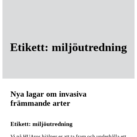
Etikett:
miljöutredning
Nya lagar om invasiva
främmande arter
Etikett:
miljöutredning
Vi på HUAros hjälper er att ta fram och underhålla ett