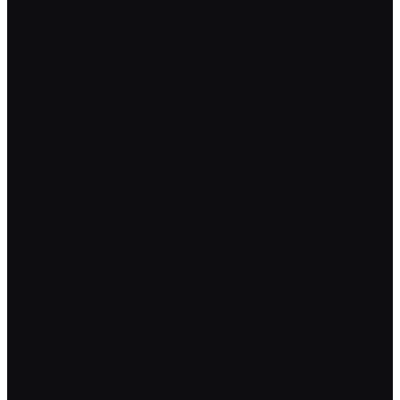
*
*
*