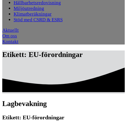
Hållbarhetsredovisning
Miljöutredning
Klimatberäkningar
Stöd med CSRD & ESRS
Aktuellt
Om oss
Kontakt
Etikett:
EU-förordningar
Lagbevakning
Etikett:
EU-förordningar