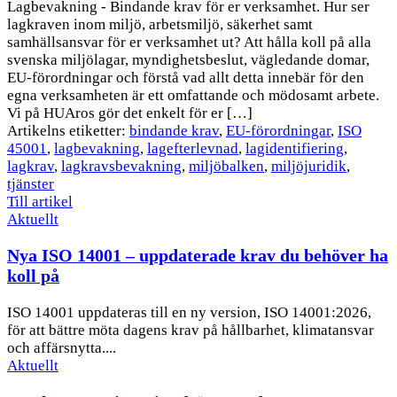
Lagbevakning - Bindande krav för er verksamhet. Hur ser
lagkraven inom miljö, arbetsmiljö, säkerhet samt
samhällsansvar för er verksamhet ut? Att hålla koll på alla
svenska miljölagar, myndighetsbeslut, vägledande domar,
EU-förordningar och förstå vad allt detta innebär för den
egna verksamheten är ett omfattande och mödosamt arbete.
Vi på HUAros gör det enkelt för er […]
Artikelns etiketter:
bindande krav
,
EU-förordningar
,
ISO
45001
,
lagbevakning
,
lagefterlevnad
,
lagidentifiering
,
lagkrav
,
lagkravsbevakning
,
miljöbalken
,
miljöjuridik
,
tjänster
Till artikel
Aktuellt
Nya ISO 14001 – uppdaterade krav du behöver ha
koll på
ISO 14001 uppdateras till en ny version, ISO 14001:2026,
för att bättre möta dagens krav på hållbarhet, klimatansvar
och affärsnytta....
Aktuellt