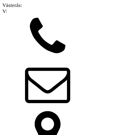
Västerås:
V: