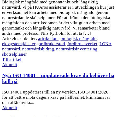
Biologisk mångfald med genomtänkt och långsiktig
naturvård. Vi på HUAros assisterar er i utvecklingen hur just
er verksamhet kan arbeta med biologisk mångfald genom
naturvårdande skötselplaner. För att främja den biologiska
mångfalden och artrikedomen är det viktigt att arbeta med
genomtänkt och långsiktig naturvård. Vi samarbetar bland
andra med professor Nils Ryrholm för att ta […]
Artikelns etiketter:
artrikedom
,
biologisk mångfald
,
ekosystemtjänster
,
jordbrukarstöd
,
Jordbruksverket
,
LONA
,
naturvård
,
naturvårdsbidrag
,
naturvårdsinventering
,
skötselplaner
Till artikel
Aktuellt
Nya ISO 14001 – uppdaterade krav du behöver ha
koll på
ISO 14001 uppdateras till en ny version, ISO 14001:2026,
för att bättre möta dagens krav på hållbarhet, klimatansvar
och affärsnytta....
Aktuellt