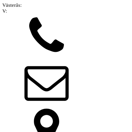
Västerås:
V: