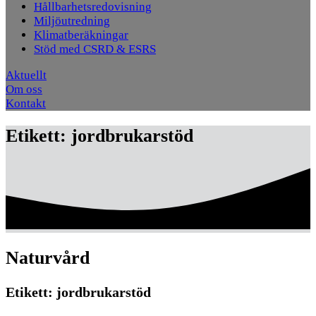
Hållbarhetsredovisning
Miljöutredning
Klimatberäkningar
Stöd med CSRD & ESRS
Aktuellt
Om oss
Kontakt
Etikett:
jordbrukarstöd
Naturvård
Etikett:
jordbrukarstöd