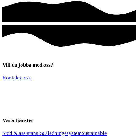
Vill du jobba med oss?
*
*
Kontakta oss
*
Våra tjänster
Stöd & assistans
ISO ledningssystem
Sustainable