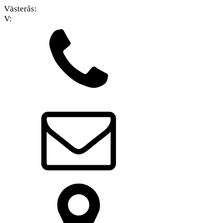
Västerås:
V: