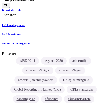
*
Kontaktinfo
Tjänster
ISO Ledningssystem
Stöd & assistans
Sustainable management
Etiketter
AFS2001:1
Agenda 2030
arbetsmiljö
arbetsmiljöfrågor
arbetsmiljölagen
arbetsmiljöledningssystem
biologisk mångfald
Global Reporting Initiatives (GRI)
GRI:s standarder
handlingsplan
hållbarhet
hållbarhetsarbete