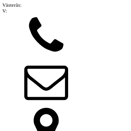
Västerås:
V: