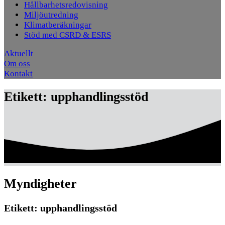
Hållbarhetsredovisning
Miljöutredning
Klimatberäkningar
Stöd med CSRD & ESRS
Aktuellt
Om oss
Kontakt
Etikett:
upphandlingsstöd
Myndigheter
Etikett:
upphandlingsstöd