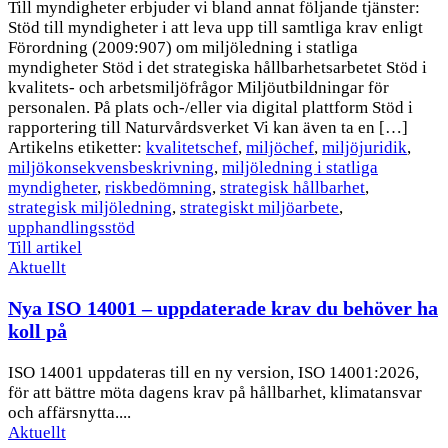
Till myndigheter erbjuder vi bland annat följande tjänster:
Stöd till myndigheter i att leva upp till samtliga krav enligt
Förordning (2009:907) om miljöledning i statliga
myndigheter Stöd i det strategiska hållbarhetsarbetet Stöd i
kvalitets- och arbetsmiljöfrågor Miljöutbildningar för
personalen. På plats och-/eller via digital plattform Stöd i
rapportering till Naturvårdsverket Vi kan även ta en […]
Artikelns etiketter:
kvalitetschef
,
miljöchef
,
miljöjuridik
,
miljökonsekvensbeskrivning
,
miljöledning i statliga
myndigheter
,
riskbedömning
,
strategisk hållbarhet
,
strategisk miljöledning
,
strategiskt miljöarbete
,
upphandlingsstöd
Till artikel
Aktuellt
Nya ISO 14001 – uppdaterade krav du behöver ha
koll på
ISO 14001 uppdateras till en ny version, ISO 14001:2026,
för att bättre möta dagens krav på hållbarhet, klimatansvar
och affärsnytta....
Aktuellt