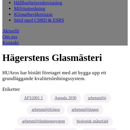
Hållbarhetsredovisning
Miljöutredning
Klimatberäkningar
Stöd med CSRD & ESRS
Aktuellt
Om oss
Kontakt
Hägerstens Glasmästeri
HUAros har bistått företaget med att bygga upp ett
grundläggande kvalitetsledningssystem.
Etiketter
AFS2001:1
Agenda 2030
arbetsmiljö
arbetsmiljöfrågor
arbetsmiljölagen
arbetsmiljöledningssystem
biologisk mångfald