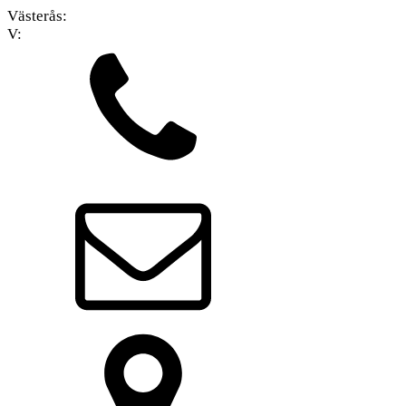
Västerås:
V: