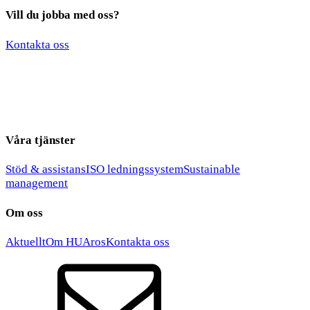
Vill du jobba med oss?
*
*
Kontakta oss
*
Våra tjänster
Stöd & assistans
ISO ledningssystem
Sustainable
management
Om oss
Aktuellt
Om HUAros
Kontakta oss