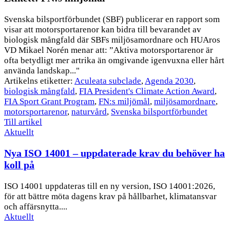
Svenska bilsportförbundet (SBF) publicerar en rapport som
visar att motorsportarenor kan bidra till bevarandet av
biologisk mångfald där SBFs miljösamordnare och HUAros
VD Mikael Norén menar att: ”Aktiva motorsportarenor är
ofta betydligt mer artrika än omgivande igenvuxna eller hårt
använda landskap..."
Artikelns etiketter:
Aculeata subclade
,
Agenda 2030
,
biologisk mångfald
,
FIA President's Climate Action Award
,
FIA Sport Grant Program
,
FN:s miljömål
,
miljösamordnare
,
motorsportarenor
,
naturvård
,
Svenska bilsportförbundet
Till artikel
Aktuellt
Nya ISO 14001 – uppdaterade krav du behöver ha
koll på
ISO 14001 uppdateras till en ny version, ISO 14001:2026,
för att bättre möta dagens krav på hållbarhet, klimatansvar
och affärsnytta....
Aktuellt