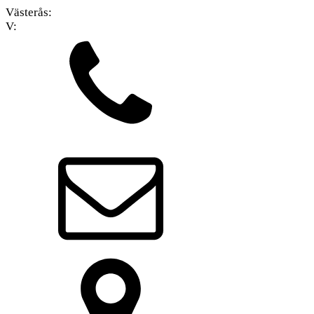
Västerås:
V: