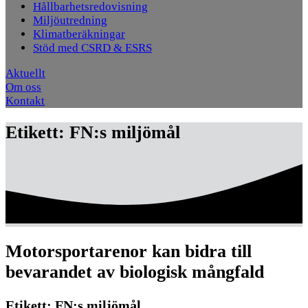
Hållbarhetsredovisning
Miljöutredning
Klimatberäkningar
Stöd med CSRD & ESRS
Aktuellt
Om oss
Kontakt
Etikett:
FN:s miljömål
Motorsportarenor kan bidra till
bevarandet av biologisk mångfald
Etikett:
FN:s miljömål