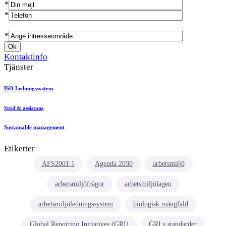
*
*
*
Kontaktinfo
Tjänster
ISO Ledningssystem
Stöd & assistans
Sustainable management
Etiketter
AFS2001:1
Agenda 2030
arbetsmiljö
arbetsmiljöfrågor
arbetsmiljölagen
arbetsmiljöledningssystem
biologisk mångfald
Global Reporting Initiatives (GRI)
GRI:s standarder