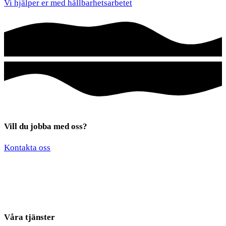
Vi hjälper er med hållbarhetsarbetet
Vill du jobba med oss?
*
*
Kontakta oss
*
Våra tjänster