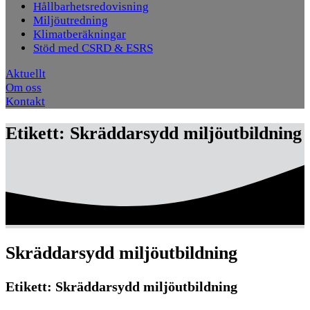
Hållbarhetsredovisning
Miljöutredning
Klimatberäkningar
Stöd med CSRD & ESRS
Aktuellt
Om oss
Kontakt
Etikett:
Skräddarsydd miljöutbildning
Skräddarsydd miljöutbildning
Etikett:
Skräddarsydd miljöutbildning