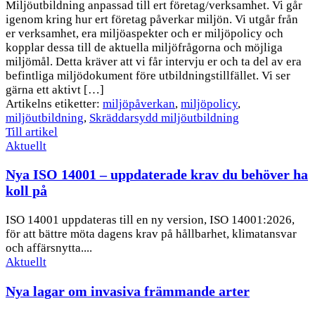
Miljöutbildning anpassad till ert företag/verksamhet. Vi går
igenom kring hur ert företag påverkar miljön. Vi utgår från
er verksamhet, era miljöaspekter och er miljöpolicy och
kopplar dessa till de aktuella miljöfrågorna och möjliga
miljömål. Detta kräver att vi får intervju er och ta del av era
befintliga miljödokument före utbildningstillfället. Vi ser
gärna ett aktivt […]
Artikelns etiketter:
miljöpåverkan
,
miljöpolicy
,
miljöutbildning
,
Skräddarsydd miljöutbildning
Till artikel
Aktuellt
Nya ISO 14001 – uppdaterade krav du behöver ha
koll på
ISO 14001 uppdateras till en ny version, ISO 14001:2026,
för att bättre möta dagens krav på hållbarhet, klimatansvar
och affärsnytta....
Aktuellt
Nya lagar om invasiva främmande arter