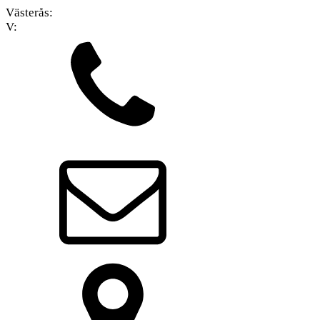
Västerås:
V: